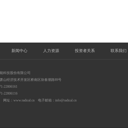
新闻中心
人力资源
投资者关系
联系我们
能科技股份有限公司
萧山经济技术开发区桥南区块春潮路89号
1-22806161
1-22806116
网址：www.radical.cn 电子邮箱：info@radical.cn