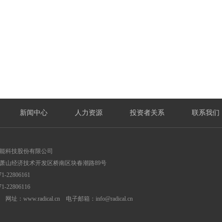
新闻中心
人力资源
投资者关系
联系我们
能科技股份有限公司
萧山经济技术开发区桥南区块春潮路89号
1-22806161
1-22806116
网址：www.radical.cn 电子邮箱：info@radical.cn