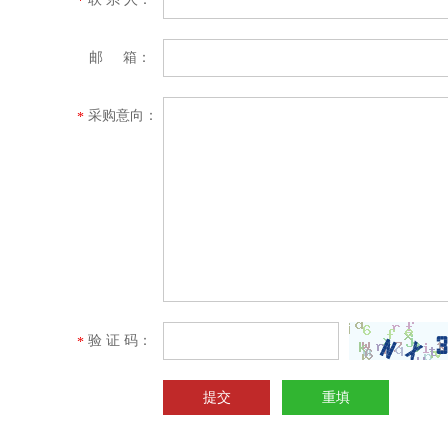
*
邮 箱：
采购意向：
*
验 证 码：
*