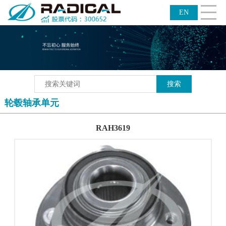
CLOSE
员工关怀
信息披露平台
EN
轮毂轴承单元
RAH3619