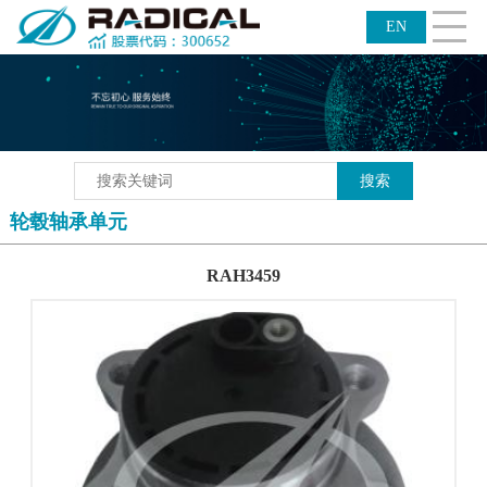
CLOSE
员工关怀
信息披露平台
EN
轮毂轴承单元
RAH3459